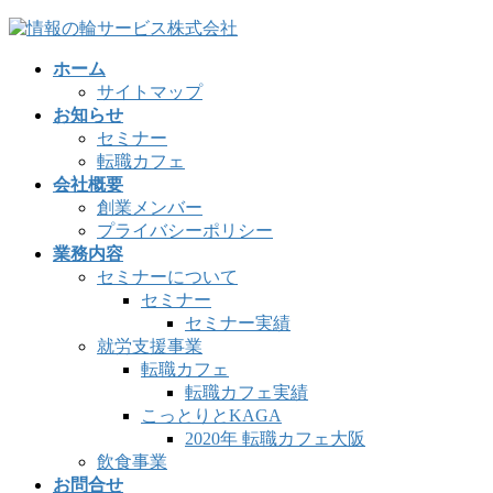
コ
ナ
ン
ビ
ホーム
テ
ゲ
サイトマップ
ン
ー
お知らせ
ツ
シ
セミナー
へ
ョ
転職カフェ
ス
ン
会社概要
キ
に
創業メンバー
ッ
移
プライバシーポリシー
プ
動
業務内容
セミナーについて
セミナー
セミナー実績
就労支援事業
転職カフェ
転職カフェ実績
こっとりとKAGA
2020年 転職カフェ大阪
飲食事業
お問合せ