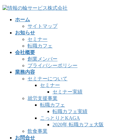
コ
ナ
ン
ビ
ホーム
テ
ゲ
サイトマップ
ン
ー
お知らせ
ツ
シ
セミナー
へ
ョ
転職カフェ
ス
ン
会社概要
キ
に
創業メンバー
ッ
移
プライバシーポリシー
プ
動
業務内容
セミナーについて
セミナー
セミナー実績
就労支援事業
転職カフェ
転職カフェ実績
こっとりとKAGA
2020年 転職カフェ大阪
飲食事業
お問合せ