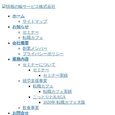
コ
ナ
ン
ビ
ホーム
テ
ゲ
サイトマップ
ン
ー
お知らせ
ツ
シ
セミナー
へ
ョ
転職カフェ
ス
ン
会社概要
キ
に
創業メンバー
ッ
移
プライバシーポリシー
プ
動
業務内容
セミナーについて
セミナー
セミナー実績
就労支援事業
転職カフェ
転職カフェ実績
こっとりとKAGA
2020年 転職カフェ大阪
飲食事業
お問合せ