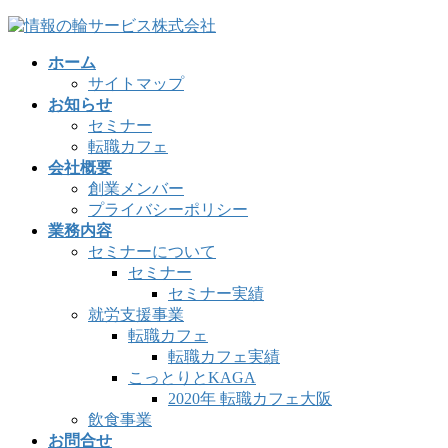
コ
ナ
ン
ビ
ホーム
テ
ゲ
サイトマップ
ン
ー
お知らせ
ツ
シ
セミナー
へ
ョ
転職カフェ
ス
ン
会社概要
キ
に
創業メンバー
ッ
移
プライバシーポリシー
プ
動
業務内容
セミナーについて
セミナー
セミナー実績
就労支援事業
転職カフェ
転職カフェ実績
こっとりとKAGA
2020年 転職カフェ大阪
飲食事業
お問合せ