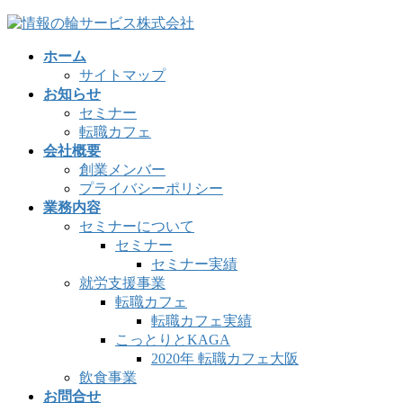
コ
ナ
ン
ビ
ホーム
テ
ゲ
サイトマップ
ン
ー
お知らせ
ツ
シ
セミナー
へ
ョ
転職カフェ
ス
ン
会社概要
キ
に
創業メンバー
ッ
移
プライバシーポリシー
プ
動
業務内容
セミナーについて
セミナー
セミナー実績
就労支援事業
転職カフェ
転職カフェ実績
こっとりとKAGA
2020年 転職カフェ大阪
飲食事業
お問合せ