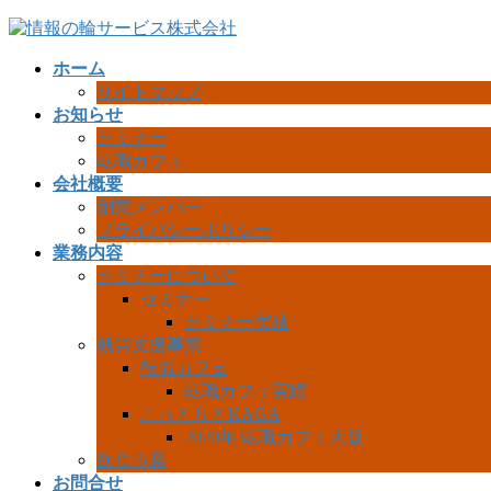
コ
ナ
ン
ビ
ホーム
テ
ゲ
サイトマップ
ン
ー
お知らせ
ツ
シ
セミナー
へ
ョ
転職カフェ
ス
ン
会社概要
キ
に
創業メンバー
ッ
移
プライバシーポリシー
プ
動
業務内容
セミナーについて
セミナー
セミナー実績
就労支援事業
転職カフェ
転職カフェ実績
こっとりとKAGA
2020年 転職カフェ大阪
飲食事業
お問合せ