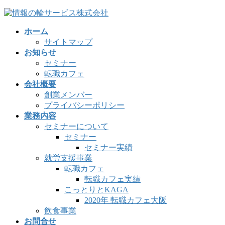
コ
ナ
ン
ビ
ホーム
テ
ゲ
サイトマップ
ン
ー
お知らせ
ツ
シ
セミナー
へ
ョ
転職カフェ
ス
ン
会社概要
キ
に
創業メンバー
ッ
移
プライバシーポリシー
プ
動
業務内容
セミナーについて
セミナー
セミナー実績
就労支援事業
転職カフェ
転職カフェ実績
こっとりとKAGA
2020年 転職カフェ大阪
飲食事業
お問合せ