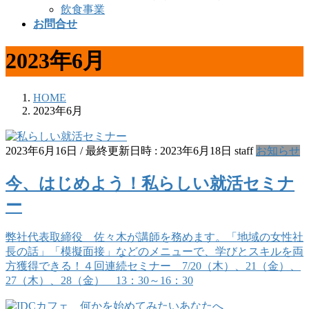
飲食事業
お問合せ
2023年6月
HOME
2023年6月
2023年6月16日
/ 最終更新日時 :
2023年6月18日
staff
お知らせ
今、はじめよう！私らしい就活セミナ
ー
弊社代表取締役 佐々木が講師を務めます。「地域の女性社
長の話」「模擬面接」などのメニューで、学びとスキルを両
方獲得できる！４回連続セミナー 7/20（木）、21（金）、
27（木）、28（金） 13：30～16：30