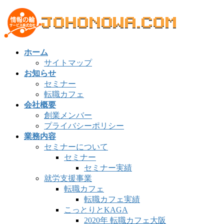
コ
ナ
ン
ビ
テ
ゲ
ン
ー
ホーム
ツ
シ
サイトマップ
へ
ョ
お知らせ
ス
ン
セミナー
キ
に
転職カフェ
ッ
移
会社概要
プ
動
創業メンバー
プライバシーポリシー
業務内容
セミナーについて
セミナー
セミナー実績
就労支援事業
転職カフェ
転職カフェ実績
こっとりとKAGA
2020年 転職カフェ大阪