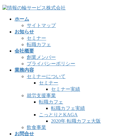
コ
ナ
ン
ビ
ホーム
テ
ゲ
サイトマップ
ン
ー
お知らせ
ツ
シ
セミナー
へ
ョ
転職カフェ
ス
ン
会社概要
キ
に
創業メンバー
ッ
移
プライバシーポリシー
プ
動
業務内容
セミナーについて
セミナー
セミナー実績
就労支援事業
転職カフェ
転職カフェ実績
こっとりとKAGA
2020年 転職カフェ大阪
飲食事業
お問合せ