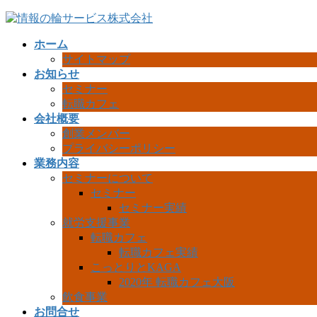
コ
ナ
ン
ビ
ホーム
テ
ゲ
サイトマップ
ン
ー
お知らせ
ツ
シ
セミナー
へ
ョ
転職カフェ
ス
ン
会社概要
キ
に
創業メンバー
ッ
移
プライバシーポリシー
プ
動
業務内容
セミナーについて
セミナー
セミナー実績
就労支援事業
転職カフェ
転職カフェ実績
こっとりとKAGA
2020年 転職カフェ大阪
飲食事業
お問合せ