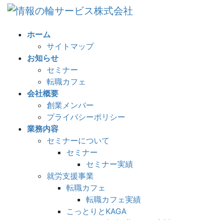
コ
ナ
ン
ビ
テ
ゲ
ホーム
ン
ー
サイトマップ
ツ
シ
お知らせ
へ
ョ
セミナー
ス
ン
転職カフェ
キ
に
会社概要
ッ
移
創業メンバー
プ
動
プライバシーポリシー
業務内容
セミナーについて
セミナー
セミナー実績
就労支援事業
転職カフェ
転職カフェ実績
こっとりとKAGA