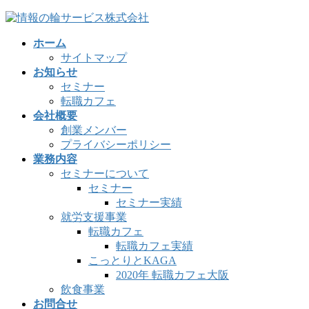
コ
ナ
ン
ビ
ホーム
テ
ゲ
サイトマップ
ン
ー
お知らせ
ツ
シ
セミナー
へ
ョ
転職カフェ
ス
ン
会社概要
キ
に
創業メンバー
ッ
移
プライバシーポリシー
プ
動
業務内容
セミナーについて
セミナー
セミナー実績
就労支援事業
転職カフェ
転職カフェ実績
こっとりとKAGA
2020年 転職カフェ大阪
飲食事業
お問合せ